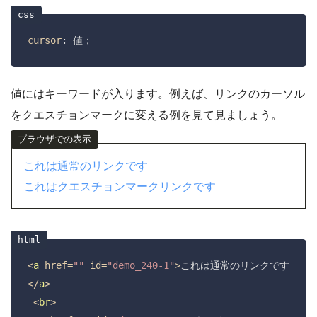
cursor
: 値；
値にはキーワードが入ります。例えば、リンクのカーソル
をクエスチョンマークに変える例を見て見ましょう。
これは通常のリンクです
これはクエスチョンマークリンクです
<
a
href
=
""
id
=
"demo_240-1"
>
これは通常のリンクです
</
a
>
<
br
>