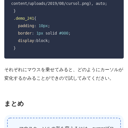
content/uploads/2019/08/cursol.png), auto;

 }

.demo_241
{

padding
: 
10px
;

border
: 
1px
 solid 
#000
;

display
:block;

 }
それぞれにマウスを乗せてみると、どのようにカーソルが
変化するかみることができので試してみてください。
まとめ