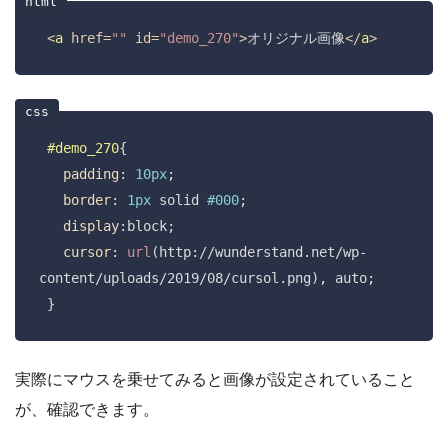
<
a
href
=
""
id
=
"demo_270"
>
オリジナル画像
</
a
>
#demo_270
{

padding
: 
10px
;

border
: 
1px
 solid 
#000
;

display
:block;

cursor
: 
url
(http://wunderstand.net/wp-
content/uploads/2019/08/cursol.png), auto;

 }
実際にマウスを乗せてみると画像が設定されていること
が、確認できます。