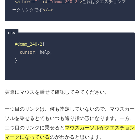
<
a
href
=
""
id
=
"demo_240-2"
>
これはクエスチョンマ
ークリンクです
</
a
>
#demo_240-2
{

cursor
: help;

 }

実際にマウスを乗せて確認してみてください。
一つ目のリンクは、何も指定していないので、マウスカー
ソルを乗せるとてもいつも通り指の形になります。一方、
二つ目のリンクに乗せると
マウスカーソルがクエスチョン
マークになっている
のがわかると思います。