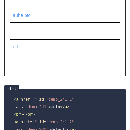
auhelpto
url
<
a
href
=
""
id
=
"demo_241-1"
class
=
"demo_241"
>
auto
</
a
>
<
br
>
</
br
>
<
a
href
=
""
id
=
"demo_241-2"
class
=
"demo_241"
>
default
</
a
>