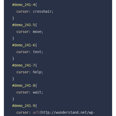
#demo_241-4
{

cursor
: crosshair;

 }

#demo_241-5
{

cursor
: move;

 }

#demo_241-6
{

cursor
: text;

 }

#demo_241-7
{

cursor
: help;

 }

#demo_241-8
{

cursor
: wait;

 }

#demo_241-9
{

cursor
: 
url
(http://wunderstand.net/wp-