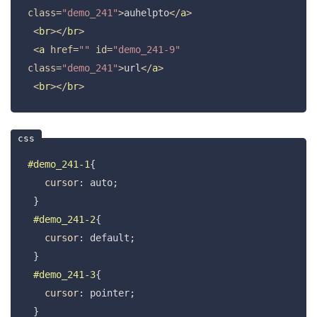
class
=
"demo_241"
>
auhelpto
</
a
>
<
br
>
</
br
>
<
a
href
=
""
id
=
"demo_241-9"
class
=
"demo_241"
>
url
</
a
>
<
br
>
</
br
>
#demo_241-1
{

cursor
: auto;

 }

#demo_241-2
{

cursor
: default;

 }

#demo_241-3
{

cursor
: pointer;

 }
