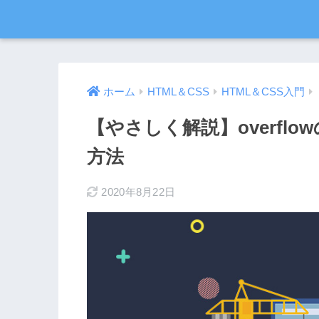
ホーム
HTML＆CSS
HTML＆CSS入門
【やさしく解説】overfl
方法
2020年8月22日