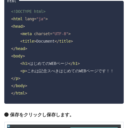
<!DOCTYPE html>
<
html
lang
=
"ja"
>
<
head
>
<
meta
charset
=
"UTF-8"
>
<
title
>
Document
</
title
>
</
head
>
<
body
>
<
h1
>
はじめてのWEBページ
</
h1
>
<
p
>
これは記念スべきはじめてのWEBページです！！
</
p
>
</
body
>
</
html
>
保存をクリックし保存します。